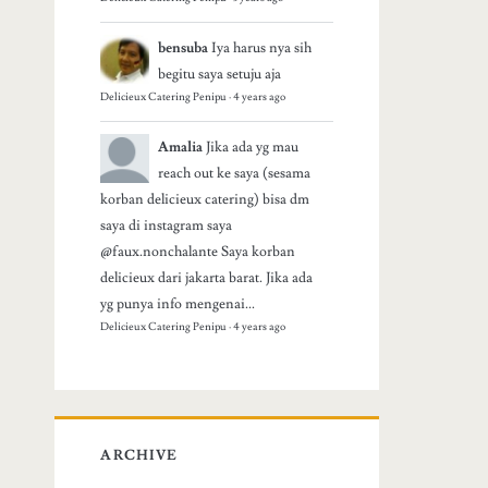
bensuba
Iya harus nya sih
begitu saya setuju aja
Delicieux Catering Penipu
·
4 years ago
Amalia
Jika ada yg mau
reach out ke saya (sesama
korban delicieux catering) bisa dm
saya di instagram saya
@faux.nonchalante Saya korban
delicieux dari jakarta barat. Jika ada
yg punya info mengenai...
Delicieux Catering Penipu
·
4 years ago
ARCHIVE