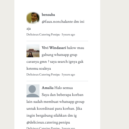
bensuba
@faux.nonchalante dm ini
aja
Delicieux Catering Penipu
·
3 years ago
Vivi Windasari
halow mau
gabung whatsapp grup
caranya gmn ? saya search ignya gak
ketemu soalnya
Delicieux Catering Penipu
·
3 years ago
Amalia
Halo semua
Saya dan beberapa korban
lain sudah membuat whatsapp group
untuk koordinasi para korban. Jika
ingin bergabung silahkan dm ig
@delicieux.catering.penipu
Delicieux Catering Penipu
·
3 years ago