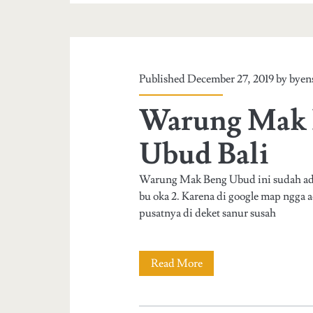
c
i
e
Published December 27, 2019 by
byen
u
Warung Mak 
x
C
Ubud Bali
a
Warung Mak Beng Ubud ini sudah ada 
t
bu oka 2. Karena di google map ngga 
e
pusatnya di deket sanur susah
r
i
Read More
W
n
a
g