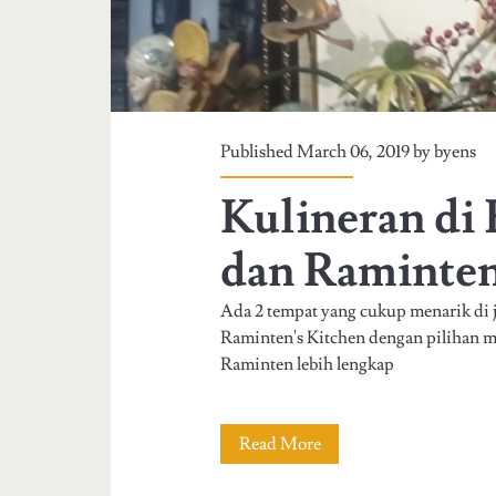
i
P
o
n
g
Published March 06, 2019 by
byens
J
Kulineran di
o
g
dan Raminten
j
Ada 2 tempat yang cukup menarik di j
a
Raminten's Kitchen dengan pilihan m
Raminten lebih lengkap
K
u
Read More
K
l
u
i