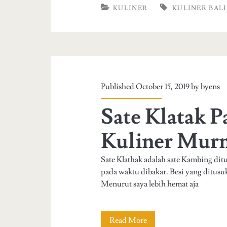
r
KULINER
KULINER BALI
P
u
e
n
n
g
i
M
Published October 15, 2019 by
byens
p
a
Sate Klatak P
u
k
B
Kuliner Mur
e
Sate Klathak adalah sate Kambing dit
n
pada waktu dibakar. Besi yang ditusu
g
Menurut saya lebih hemat aja
K
u
Read More
S