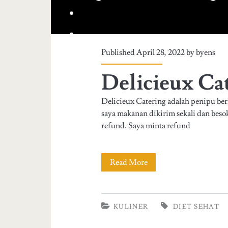
Published April 28, 2022 by
byens
Delicieux Ca
Delicieux Catering adalah penipu ber
saya makanan dikirim sekali dan besok 
refund. Saya minta refund
Read More
D
e
l
KULINER
DIET SEHAT
i