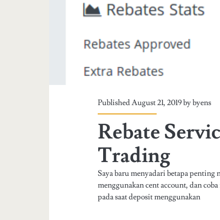
p
a
a
l
A
e
n
r
d
M
a
Published August 21, 2019 by
byens
i
J
t
Rebate Servi
a
s
n
Trading
u
g
Saya baru menyadari betapa penting 
b
a
menggunakan cent account, dan coba 
i
pada saat deposit menggunakan
n
s
M