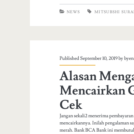
j
n
NEWS
MITSUBSHI SUR
a
d
n
a
g
p
a
a
Published September 10, 2019 by
byen
n
t
Alasan Menga
n
k
a
a
Mencairkan G
n
n
Cek
g
t
g
e
Jangan sekali2 menerima pembayaran
mencairkannya. Inilah pengalaman sa
u
m
merah. Bank BCA Bank ini membutu