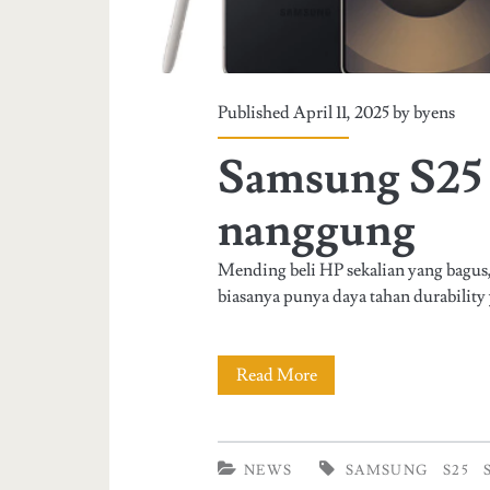
Published April 11, 2025 by
byens
Samsung S25 
nanggung
Mending beli HP sekalian yang bagus,
biasanya punya daya tahan durability 
Read More
S
a
m
NEWS
SAMSUNG
S25