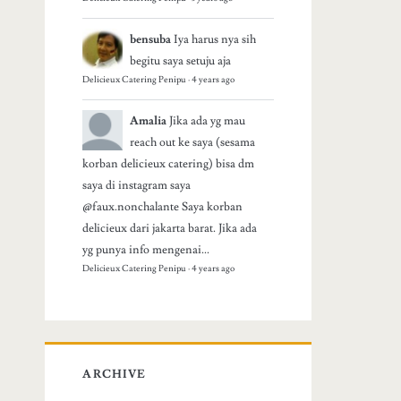
bensuba
Iya harus nya sih
begitu saya setuju aja
Delicieux Catering Penipu
·
4 years ago
Amalia
Jika ada yg mau
reach out ke saya (sesama
korban delicieux catering) bisa dm
saya di instagram saya
@faux.nonchalante Saya korban
delicieux dari jakarta barat. Jika ada
yg punya info mengenai...
Delicieux Catering Penipu
·
4 years ago
ARCHIVE