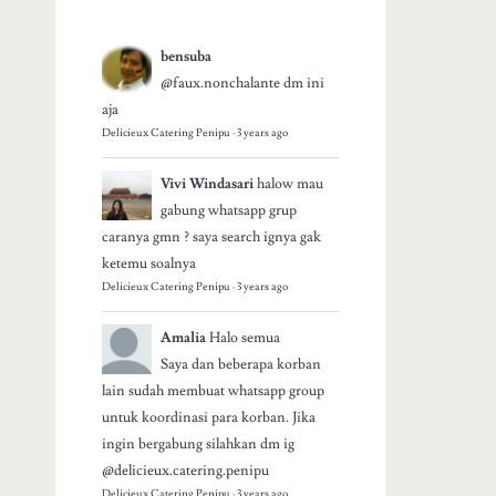
bensuba
@faux.nonchalante dm ini
aja
Delicieux Catering Penipu
·
3 years ago
Vivi Windasari
halow mau
gabung whatsapp grup
caranya gmn ? saya search ignya gak
ketemu soalnya
Delicieux Catering Penipu
·
3 years ago
Amalia
Halo semua
Saya dan beberapa korban
lain sudah membuat whatsapp group
untuk koordinasi para korban. Jika
ingin bergabung silahkan dm ig
@delicieux.catering.penipu
Delicieux Catering Penipu
·
3 years ago