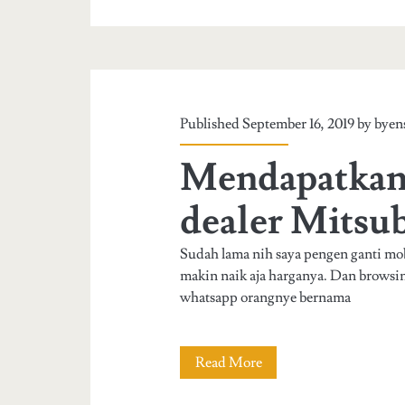
s
u
n
g
Published September 16, 2019 by
byen
S
Mendapatkan 
2
5
dealer Mitsu
b
Sudah lama nih saya pengen ganti mob
e
makin naik aja harganya. Dan browsin
l
whatsapp orangnye bernama
i
h
Read More
M
p
e