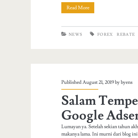
h
Read More
R
e
i
e
n
S
b
c
NEWS
FOREX
REBATE
u
a
a
r
t
i
a
e
r
b
S
k
a
Published August 21, 2019 by
byens
e
a
y
Salam Tempel
r
n
a
v
G
Google Adse
i
o
Lumayan ya. Setelah sekian tahun akhi
c
o
makanya lama. Ini murni dari blog in