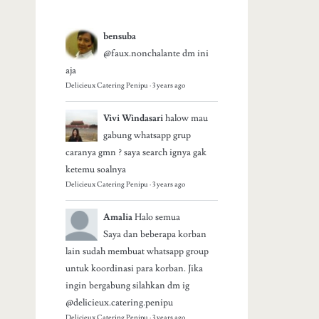
bensuba
@faux.nonchalante dm ini
aja
Delicieux Catering Penipu
·
3 years ago
Vivi Windasari
halow mau
gabung whatsapp grup
caranya gmn ? saya search ignya gak
ketemu soalnya
Delicieux Catering Penipu
·
3 years ago
Amalia
Halo semua
Saya dan beberapa korban
lain sudah membuat whatsapp group
untuk koordinasi para korban. Jika
ingin bergabung silahkan dm ig
@delicieux.catering.penipu
Delicieux Catering Penipu
·
3 years ago