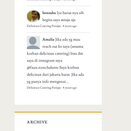
bensuba
Iya harus nya sih
begitu saya setuju aja
Delicieux Catering Penipu
·
4 years ago
Amalia
Jika ada yg mau
reach out ke saya (sesama
korban delicieux catering) bisa dm
saya di instagram saya
@faux.nonchalante Saya korban
delicieux dari jakarta barat. Jika ada
yg punya info mengenai...
Delicieux Catering Penipu
·
4 years ago
ARCHIVE