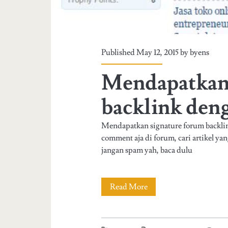
Published May 12, 2015 by
byens
Mendapatkan 
backlink de
Mendapatkan signature forum backlink
comment aja di forum, cari artikel y
jangan spam yah, baca dulu
Read More
M
e
n