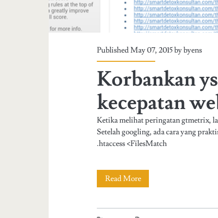
Published May 07, 2015 by
byens
Korbankan ys
kecepatan we
Ketika melihat peringatan gtmetrix, 
Setelah googling, ada cara yang prakti
.htaccess <FilesMatch
Read More
K
o
r