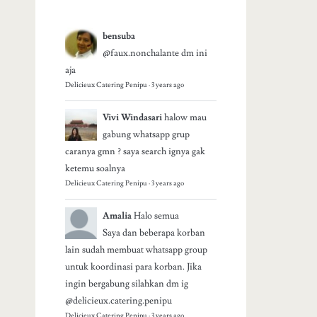
bensuba
@faux.nonchalante dm ini
aja
Delicieux Catering Penipu
·
3 years ago
Vivi Windasari
halow mau
gabung whatsapp grup
caranya gmn ? saya search ignya gak
ketemu soalnya
Delicieux Catering Penipu
·
3 years ago
Amalia
Halo semua
Saya dan beberapa korban
lain sudah membuat whatsapp group
untuk koordinasi para korban. Jika
ingin bergabung silahkan dm ig
@delicieux.catering.penipu
Delicieux Catering Penipu
·
3 years ago