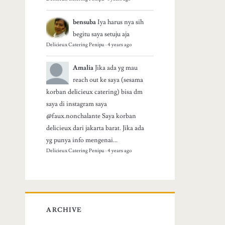
bensuba
Iya harus nya sih
begitu saya setuju aja
Delicieux Catering Penipu
·
4 years ago
Amalia
Jika ada yg mau
reach out ke saya (sesama
korban delicieux catering) bisa dm
saya di instagram saya
@faux.nonchalante Saya korban
delicieux dari jakarta barat. Jika ada
yg punya info mengenai...
Delicieux Catering Penipu
·
4 years ago
ARCHIVE