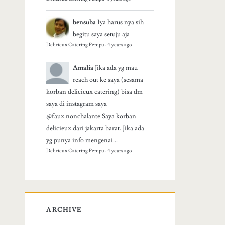
bensuba
Iya harus nya sih
begitu saya setuju aja
Delicieux Catering Penipu
·
4 years ago
Amalia
Jika ada yg mau
reach out ke saya (sesama
korban delicieux catering) bisa dm
saya di instagram saya
@faux.nonchalante Saya korban
delicieux dari jakarta barat. Jika ada
yg punya info mengenai...
Delicieux Catering Penipu
·
4 years ago
ARCHIVE