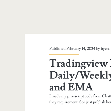
Published February 14, 2024 by
byens
Tradingview 
Daily/Weekl
and EMA
I made my pinescript code from ChatG
they requirement. So i just publish he