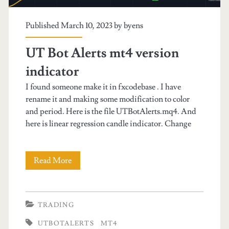
Published March 10, 2023 by
byens
UT Bot Alerts mt4 version
indicator
I found someone make it in fxcodebase . I have
rename it and making some modification to color
and period. Here is the file UTBotAlerts.mq4. And
here is linear regression candle indicator. Change
Read More
U
T
B
TRADING
o
UTBOTALERTS
MT4