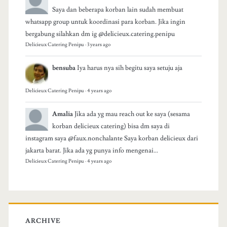
Saya dan beberapa korban lain sudah membuat
whatsapp group untuk koordinasi para korban. Jika ingin
bergabung silahkan dm ig @delicieux.catering.penipu
Delicieux Catering Penipu
·
3 years ago
bensuba
Iya harus nya sih begitu saya setuju aja
Delicieux Catering Penipu
·
4 years ago
Amalia
Jika ada yg mau reach out ke saya (sesama
korban delicieux catering) bisa dm saya di
instagram saya @faux.nonchalante Saya korban delicieux dari
jakarta barat. Jika ada yg punya info mengenai...
Delicieux Catering Penipu
·
4 years ago
ARCHIVE