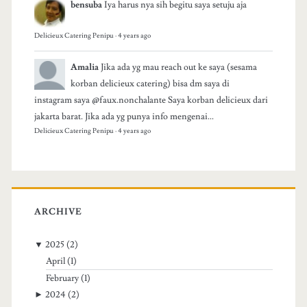
bensuba
Iya harus nya sih begitu saya setuju aja
Delicieux Catering Penipu
·
4 years ago
Amalia
Jika ada yg mau reach out ke saya (sesama
korban delicieux catering) bisa dm saya di
instagram saya @faux.nonchalante Saya korban delicieux dari
jakarta barat. Jika ada yg punya info mengenai...
Delicieux Catering Penipu
·
4 years ago
ARCHIVE
▼
2025
(2)
April
(1)
February
(1)
►
2024
(2)