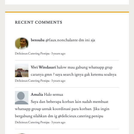
RECENT COMMENTS
bensuba
@faux.nonchalante dm ini aja
Delicieux Catering Penipu
·
3 years ago
Vivi Windasari
halow mau gabung whatsapp grup
caranya gmn ? saya search ignya gak ketemu soalnya
Delicieux Catering Penipu
·
3 years ago
Amalia
Halo semua
Saya dan beberapa korban lain sudah membuat
whatsapp group untuk koordinasi para korban. Jika ingin
bergabung silahkan dm ig @delicieux.catering.penipu
Delicieux Catering Penipu
·
3 years ago