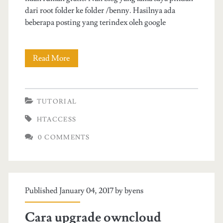
dari root folder ke folder /benny. Hasilnya ada
beberapa posting yang terindex oleh google
Read More
C
a
r
TUTORIAL
a
HTACCESS
f
0 COMMENTS
o
r
w
Published January 04, 2017 by
byens
a
Cara upgrade owncloud
r