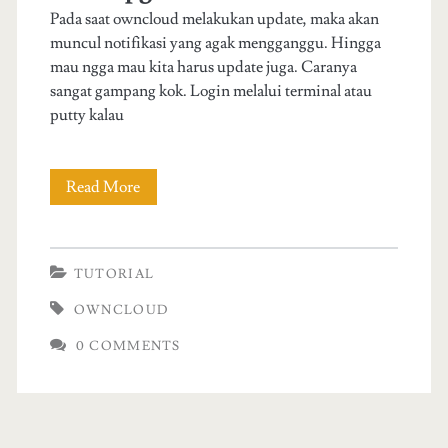
Pada saat owncloud melakukan update, maka akan
d
muncul notifikasi yang agak mengganggu. Hingga
u
mau ngga mau kita harus update juga. Caranya
sangat gampang kok. Login melalui terminal atau
r
putty kalau
l
p
Read More
C
i
a
n
r
TUTORIAL
d
a
OWNCLOUD
a
u
0 COMMENTS
h
p
f
g
o
r