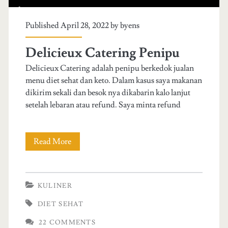
Published April 28, 2022 by
byens
Delicieux Catering Penipu
Delicieux Catering adalah penipu berkedok jualan
menu diet sehat dan keto. Dalam kasus saya makanan
dikirim sekali dan besok nya dikabarin kalo lanjut
setelah lebaran atau refund. Saya minta refund
Read More
D
e
l
KULINER
i
DIET SEHAT
c
22 COMMENTS