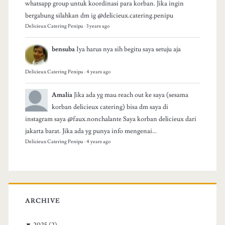
whatsapp group untuk koordinasi para korban. Jika ingin
bergabung silahkan dm ig @delicieux.catering.penipu
Delicieux Catering Penipu
·
3 years ago
bensuba
Iya harus nya sih begitu saya setuju aja
Delicieux Catering Penipu
·
4 years ago
Amalia
Jika ada yg mau reach out ke saya (sesama
korban delicieux catering) bisa dm saya di
instagram saya @faux.nonchalante Saya korban delicieux dari
jakarta barat. Jika ada yg punya info mengenai...
Delicieux Catering Penipu
·
4 years ago
ARCHIVE
▼
2025
(2)