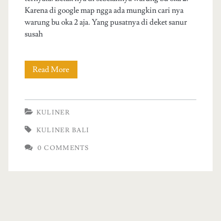
Karena di google map ngga ada mungkin cari nya
warung bu oka 2 aja. Yang pusatnya di deket sanur
susah
Read More
W
a
r
KULINER
u
KULINER BALI
n
0 COMMENTS
g
M
a
k