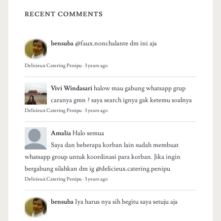
RECENT COMMENTS
bensuba
@faux.nonchalante dm ini aja
Delicieux Catering Penipu
·
3 years ago
Vivi Windasari
halow mau gabung whatsapp grup
caranya gmn ? saya search ignya gak ketemu soalnya
Delicieux Catering Penipu
·
3 years ago
Amalia
Halo semua
Saya dan beberapa korban lain sudah membuat
whatsapp group untuk koordinasi para korban. Jika ingin
bergabung silahkan dm ig @delicieux.catering.penipu
Delicieux Catering Penipu
·
3 years ago
bensuba
Iya harus nya sih begitu saya setuju aja