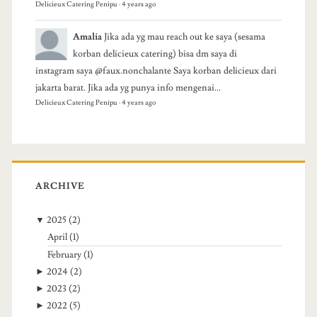
Delicieux Catering Penipu
·
4 years ago
Amalia
Jika ada yg mau reach out ke saya (sesama
korban delicieux catering) bisa dm saya di
instagram saya @faux.nonchalante Saya korban delicieux dari
jakarta barat. Jika ada yg punya info mengenai...
Delicieux Catering Penipu
·
4 years ago
ARCHIVE
▼
2025
(2)
April
(1)
February
(1)
►
2024
(2)
►
2023
(2)
►
2022
(5)