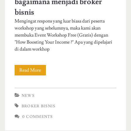
bagaimana menjadi broker
w
e
bisnis
n
Mengingat respons yang luar biasa dari peserta
workshop yang sebelumnya, maka kami akan
s
membuka Event Workshop Free (Gratis) dengan
u
"How Boosting Your Income ?" Apa yang dipelajari
di dalam workhop
r
a
Read More
S
b
e
a
m
y
NEWS
i
a
BROKER BISNIS
n
n
0 COMMENTS
a
g