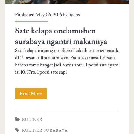
a
a
u
Published May 06, 2016 by
byens
n
a
a
Sate kelapa ondomohen
n
p
surabaya ngantri makannya
g
l
Sate kelapa ini sangat terkenal kalo di internet masuk
v
di 15 besar kuliner surabaya. Pada saat masuk disana
i
karena rame banget jadi harus antri. 1 porsi sate ayam
i
k
isi 10, 17rb. 1 porsi sate sapi
r
a
t
s
Read More
S
u
i
a
a
g
t
KULINER
l
o
e
KULINER SURABAYA