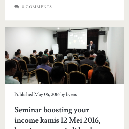
o
k
0 COMMENTS
g
e
l
l
e
a
s
p
t
a
r
o
e
n
e
d
t
Published May 06, 2016 by
byens
o
v
m
Seminar boosting your
i
o
income kamis 12 Mei 2016,
e
h