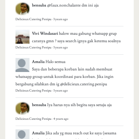
bensuba
@faux.nonchalante dm ini aja
Delicieux Catering Penipu
·
3 years ago
Vivi Windasari
halow mau gabung whatsapp grup
caranya gmn ? saya search ignya gak ketemu soalnya
Delicieux Catering Penipu
·
3 years ago
Amalia
Halo semua
Saya dan beberapa korban lain sudah membuat
whatsapp group untuk koordinasi para korban. Jika ingin
bergabung silahkan dm ig @delicieux.catering.penipu
Delicieux Catering Penipu
·
3 years ago
bensuba
Iya harus nya sih begitu saya setuju aja
Delicieux Catering Penipu
·
4 years ago
Amalia
Jika ada yg mau reach out ke saya (sesama