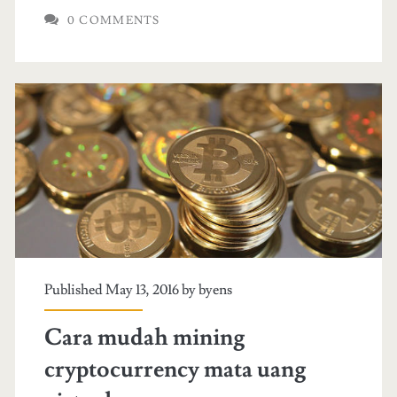
i
0 COMMENTS
k
B
u
B
t
M
i
2
s
v
a
2
r
.
i
1
s
Published May 13, 2016 by
byens
3
u
.
Cara mudah mining
r
1
cryptocurrency mata uang
a
.