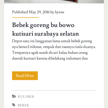
Published May 29, 2016 by
byens
Bebek goreng bu bowo
kutisari surabaya selatan
Depot satu ini langganan lama untuk bebek goreng
nya bener2 nikmat, empuk dan rasanya tiada duanya.
Tempatnya agak susah dicari kalau bukan orang
daerah kutisari karena dibelakang indomart dan
Read More
B
e
b
KULINER
e
BEBEK