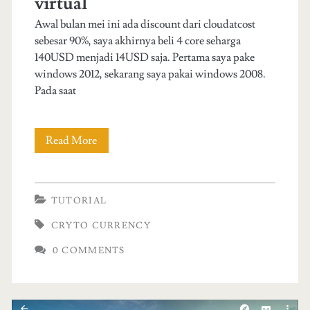
virtual
b
1
Awal bulan mei ini ada discount dari cloudatcost
a
sebesar 90%, saya akhirnya beli 4 core seharga
4
140USD menjadi 14USD saja. Pertama saya pake
y
windows 2012, sekarang saya pakai windows 2008.
a
Pada saat
s
e
Read More
C
l
a
a
r
TUTORIAL
t
a
CRYTO CURRENCY
a
m
0 COMMENTS
n
u
d