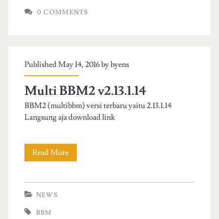
k
0 COMMENTS
g
o
r
Published May 14, 2016 by
byens
e
Multi BBM2 v2.13.1.14
n
BBM2 (multibbm) versi terbaru yaitu 2.13.1.14
g
Langsung aja download link
b
u
Read More
M
b
u
o
l
NEWS
w
t
BBM
o