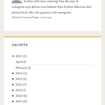
korban delicieux catering) bisa dm saya di
instagram saya @faux.nonchalante Saya korban delicieux dari
jakarta barat. Jika ada yg punya info mengenai...
Delicieux Catering Penipu
·
4 years ago
ARCHIVE
▼
2025
(2)
April
(1)
February
(1)
►
2024
(2)
►
2023
(2)
►
2022
(5)
►
2021
(3)
►
2020
(8)
►
2019
(19)