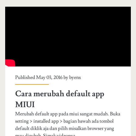
r
a
b
n
o
t
o
r
s
i
t
m
i
a
Published May 03, 2016 by
byens
n
k
g
a
Cara merubah default app
y
n
MIUI
o
n
Merubah default app pada miui sangat mudah. Buka
setting > installed app > bagian bawah ada tombol
u
y
default diklik aja dan pilih misalkan browser yang
r
a
mau dirubah. Simak videonya.