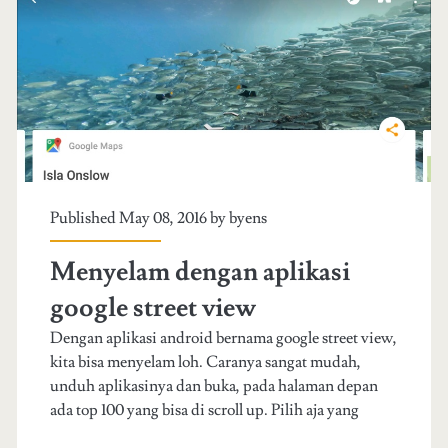
a
h
m
i
n
i
Published May 08, 2016 by
byens
n
g
Menyelam dengan aplikasi
c
google street view
r
Dengan aplikasi android bernama google street view,
kita bisa menyelam loh. Caranya sangat mudah,
y
unduh aplikasinya dan buka, pada halaman depan
p
ada top 100 yang bisa di scroll up. Pilih aja yang
t