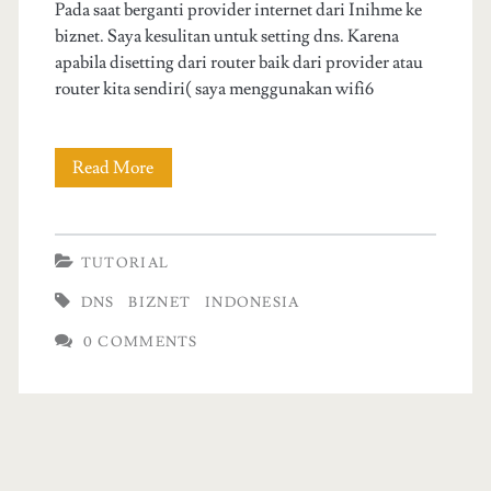
Pada saat berganti provider internet dari Inihme ke
biznet. Saya kesulitan untuk setting dns. Karena
apabila disetting dari router baik dari provider atau
router kita sendiri( saya menggunakan wifi6
Read More
C
a
r
TUTORIAL
a
DNS
BIZNET
INDONESIA
s
0 COMMENTS
e
t
t
i