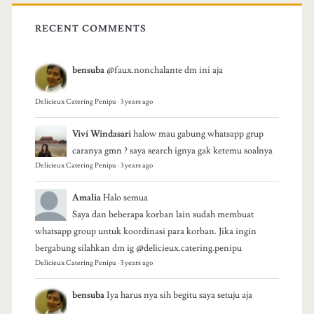
RECENT COMMENTS
bensuba
@faux.nonchalante dm ini aja
Delicieux Catering Penipu
·
3 years ago
Vivi Windasari
halow mau gabung whatsapp grup
caranya gmn ? saya search ignya gak ketemu soalnya
Delicieux Catering Penipu
·
3 years ago
Amalia
Halo semua
Saya dan beberapa korban lain sudah membuat
whatsapp group untuk koordinasi para korban. Jika ingin
bergabung silahkan dm ig @delicieux.catering.penipu
Delicieux Catering Penipu
·
3 years ago
bensuba
Iya harus nya sih begitu saya setuju aja