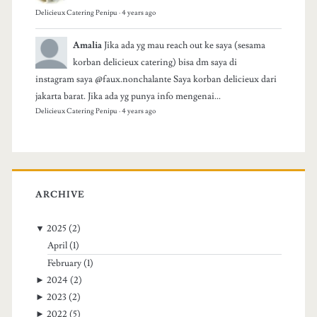
Delicieux Catering Penipu
·
4 years ago
Amalia
Jika ada yg mau reach out ke saya (sesama
korban delicieux catering) bisa dm saya di
instagram saya @faux.nonchalante Saya korban delicieux dari
jakarta barat. Jika ada yg punya info mengenai...
Delicieux Catering Penipu
·
4 years ago
ARCHIVE
▼
2025
(2)
April
(1)
February
(1)
►
2024
(2)
►
2023
(2)
►
2022
(5)