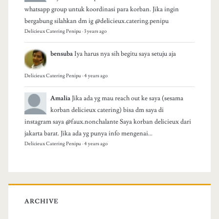
whatsapp group untuk koordinasi para korban. Jika ingin
bergabung silahkan dm ig @delicieux.catering.penipu
Delicieux Catering Penipu
·
3 years ago
bensuba
Iya harus nya sih begitu saya setuju aja
Delicieux Catering Penipu
·
4 years ago
Amalia
Jika ada yg mau reach out ke saya (sesama
korban delicieux catering) bisa dm saya di
instagram saya @faux.nonchalante Saya korban delicieux dari
jakarta barat. Jika ada yg punya info mengenai...
Delicieux Catering Penipu
·
4 years ago
ARCHIVE