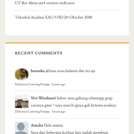
UT Bot Alerts mt4 version indicator
Teknikal Analisis XAU/USD 20 Oktober 2018
RECENT COMMENTS
bensuba
@faux.nonchalante dm ini aja
Delicieux Catering Penipu
·
3 years ago
Vivi Windasari
halow mau gabung whatsapp grup
caranya gmn ? saya search ignya gak ketemu soalnya
Delicieux Catering Penipu
·
3 years ago
Amalia
Halo semua
Saya dan beberapa korban lain sudah membuat