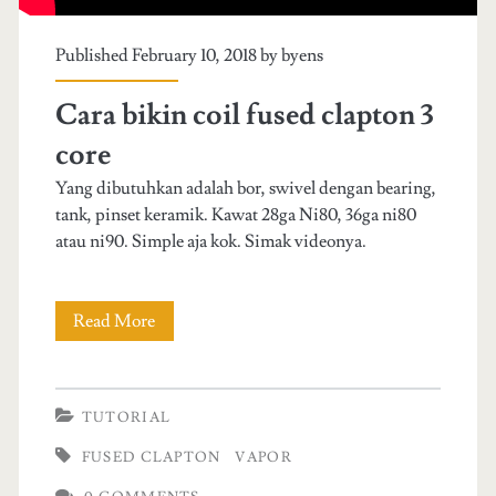
Published February 10, 2018 by
byens
Cara bikin coil fused clapton 3
core
Yang dibutuhkan adalah bor, swivel dengan bearing,
tank, pinset keramik. Kawat 28ga Ni80, 36ga ni80
atau ni90. Simple aja kok. Simak videonya.
Read More
C
a
r
TUTORIAL
a
FUSED CLAPTON
VAPOR
b