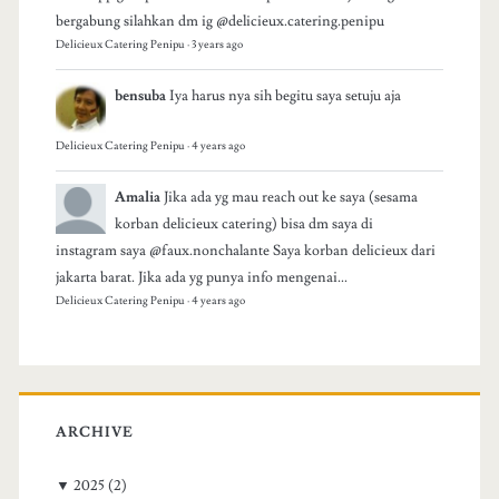
bergabung silahkan dm ig @delicieux.catering.penipu
Delicieux Catering Penipu
·
3 years ago
bensuba
Iya harus nya sih begitu saya setuju aja
Delicieux Catering Penipu
·
4 years ago
Amalia
Jika ada yg mau reach out ke saya (sesama
korban delicieux catering) bisa dm saya di
instagram saya @faux.nonchalante Saya korban delicieux dari
jakarta barat. Jika ada yg punya info mengenai...
Delicieux Catering Penipu
·
4 years ago
ARCHIVE
▼
2025
(2)