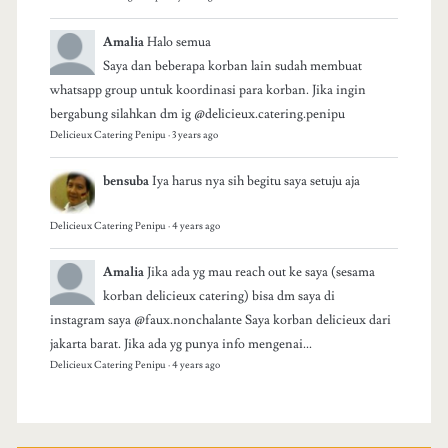
Amalia
Halo semua
Saya dan beberapa korban lain sudah membuat
whatsapp group untuk koordinasi para korban. Jika ingin
bergabung silahkan dm ig @delicieux.catering.penipu
Delicieux Catering Penipu
·
3 years ago
bensuba
Iya harus nya sih begitu saya setuju aja
Delicieux Catering Penipu
·
4 years ago
Amalia
Jika ada yg mau reach out ke saya (sesama
korban delicieux catering) bisa dm saya di
instagram saya @faux.nonchalante Saya korban delicieux dari
jakarta barat. Jika ada yg punya info mengenai...
Delicieux Catering Penipu
·
4 years ago